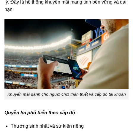
lý. Đây là hệ thống khuyến mãi mang tính bền vững và dài
hạn.
Khuyến mãi dành cho người chơi thân thiết và cấp độ tài khoản
Quyền lợi phổ biến theo cấp độ:
Thưởng sinh nhật và sự kiện riêng